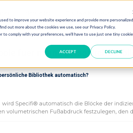
gner
Hersteller
Digitale Kataloge
Hi
used to improve your website experience and provide more personalize
find out more about the cookies we use, see our Privacy Policy.
r to comply with your preferences, we'll have to use just one tiny cookie
bole fuer meine persönliche Bibl
ACCEPT
DECLINE
persönliche Bibliothek automatisch?
ird Specifi® automatisch die Blöcke der indizie
en volumetrischen Fußabdruck festzulegen, den d