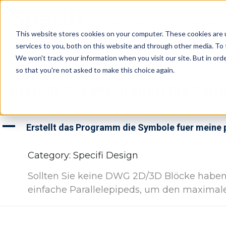
Skip
to
Händler
Küchendesi
content
This website stores cookies on your computer. These cookies are 
services to you, both on this website and through other media. To 
We won't track your information when you visit our site. But in orde
so that you're not asked to make this choice again.
Erstellt das Programm die Sym
A
Erstellt das Programm die Symbole fuer meine 
Category: Specifi Design
Sollten Sie keine DWG 2D/3D Blöcke haben w
einfache Parallelepipeds, um den maximal