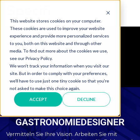
Skip
to
MAI
content
This website stores cookies on your computer.
These cookies are used to improve your website
ME
experience and provide more personalized services
Specifi Design
to you, both on this website and through other
media. To find out more about the cookies we use,
Specifi
see our Privacy Policy.
Organiser
We won't track your information when you visit our
Specifi
site. But in order to comply with your preferences,
eCatalog
we'll have to use just one tiny cookie so that you're
not asked to make this choice again.
ACCEPT
DECLINE
GASTRONOMIEDESIGNER
Vermitteln Sie Ihre Vision. Arbeiten Sie mit