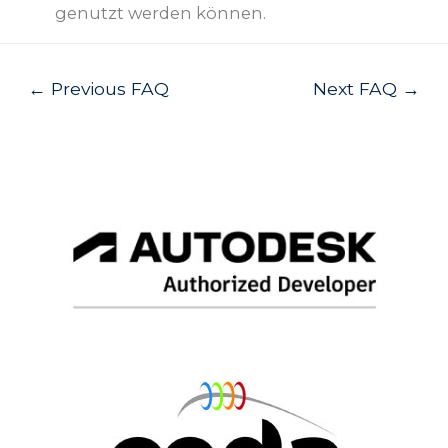
genutzt werden können.
Post
←
Previous FAQ
Next FAQ
→
navigation