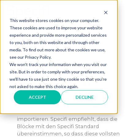
Skip
to
MAI
content
This website stores cookies on your computer.
These cookies are used to improve your website
ME
experience and provide more personalized services
to you, both on this website and through other
Kann ich DWG Blöcke
media. To find out more about the cookies we use,
see our Privacy Policy.
importieren?
We won't track your information when you visit our
site. But in order to comply with your preferences,
we'll have to use just one tiny cookie so that you're
A
Kann ich DWG Blöcke importieren?
not asked to make this choice again.
ACCEPT
DECLINE
Category: Specifi Design
Sie können Ihre eigenen DWG Blöcke
importieren. Specifi empfiehlt, dass die
Blöcke mit den Specifi Standard
übereinstimmen, so dass diese vollsten