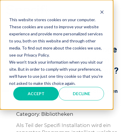
Skip
to
MAI
content
This website stores cookies on your computer.
These cookies are used to improve your website
ME
experience and provide more personalized services
to you, both on this website and through other
Wie werden meine Kataloge
media. To find out more about the cookies we use,
see our Privacy Policy.
und Bibliotheken auf dem
We won't track your information when you visit our
aktuellsten Stand gehalten?
site. But in order to comply with your preferences,
we'll have to use just one tiny cookie so that you're
not asked to make this choice again.
A
Wie werden meine Kataloge und Bibliotheken
ACCEPT
DECLINE
auf dem aktuellsten Stand gehalten?
Category: Bibliotheken
Als Teil der Specifi Installation wird ein