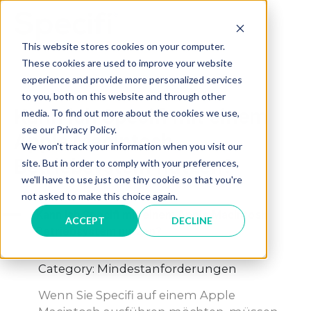
Skip
to
MAI
content
This website stores cookies on your computer.
These cookies are used to improve your website
ME
experience and provide more personalized services
to you, both on this website and through other
Kann ich Specifi mit einem
media. To find out more about the cookies we use,
see our Privacy Policy.
Apple Macintosh
We won't track your information when you visit our
Betriebsystem nutzen?
site. But in order to comply with your preferences,
we'll have to use just one tiny cookie so that you're
not asked to make this choice again.
A
Kann ich Specifi mit einem Apple Macintosh
ACCEPT
DECLINE
Betriebsystem nutzen?
Category: Mindestanforderungen
Wenn Sie Specifi auf einem Apple